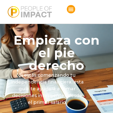
Empieza con
el pie
derecho
Si estás comenzando tu
independencia financiera, esta
guía te ayudará a tomar
decisiones inteligentes desde
el primer salario.