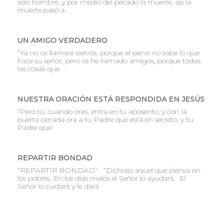
solo hombre, y por medio del pecado la muerte, así la
muerte pasó a
UN AMIGO VERDADERO
“Ya no os llamaré siervos, porque el siervo no sabe lo que
hace su señor; pero os he llamado amigos, porque todas
las cosas que
NUESTRA ORACIÓN ESTÁ RESPONDIDA EN JESÚS
“Pero tú, cuando ores, entra en tu aposento, y con la
puerta cerrada ora a tu Padre que está en secreto, y tu
Padre que
REPARTIR BONDAD
“REPARTIR BONDAD” “Dichoso aquel que piensa en
los pobres. En los días malos el Señor lo ayudará. El
Señor lo cuidará y le dará